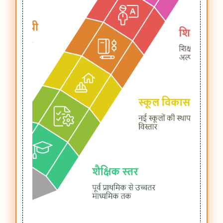
Transfer
Management
Ucch
Padh
Prabhar