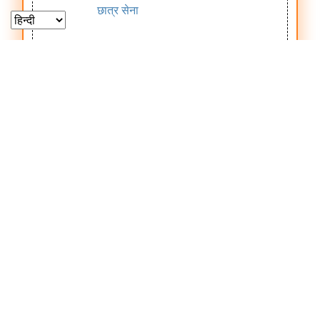
छात्र सेना
विकलांग बालकों के लिए समेकित शिक्षा
Payroll
योजना, प्रौढ़ शिक्षा
Management
EKYC
होम
समाचार
सूचना
अस्वीकरण