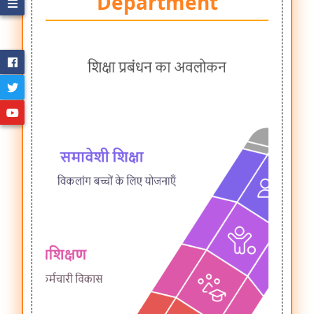
Department
School
Directory
Employee
Directory
Student
Directory