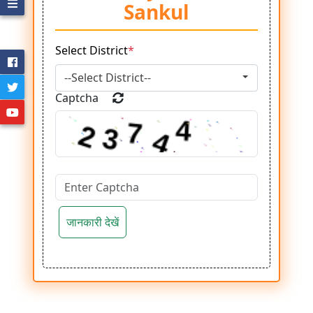
Sankul
Employee
Select District
*
Directory
--Select District--
Captcha
Student
Directory
जानकारी देखें
Transfer